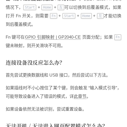
情况下，
+
+
可以切换到后覆盖模式，如果
Start
Home
左
打开 Fn 开关，则需要
+
+
+
才能切换
Fn
Start
Home
左
到后覆盖模式。
Fn 键可在
GPIO 引脚映射 | GP2040-CE
页面分配；如果
Fn
键未映射，则开关滑块不可用。
连接设备没反应怎么办？
首先尝试更换数据线和 USB 接口，然后尝试以下方法。
如果插线时不小心按住了某个键，则会触发 “输入模式引导”，
可能导致设备进入了错误的模式，详
此章节
。
如果设备依然无法被识别，尝试重置设备。
无法开机 / 无法进入网页配置模式怎么办？