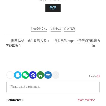
赞赏
# gp2040-ce
# hitbox
# 树莓派
折腾 NAS：蜗牛星际 A 款 +
针对电信 https 上传限速的检测方
黑群晖洗白
法