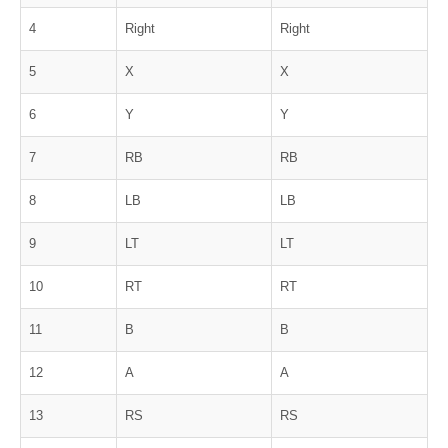
4
Right
Right
5
X
X
6
Y
Y
7
RB
RB
8
LB
LB
9
LT
LT
10
RT
RT
11
B
B
12
A
A
13
RS
RS