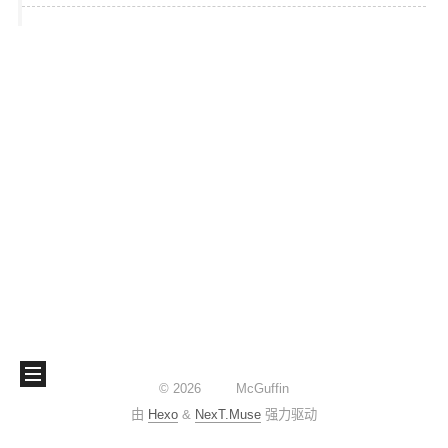
©
2026
McGuffin
由
Hexo
&
NexT.Muse
强力驱动